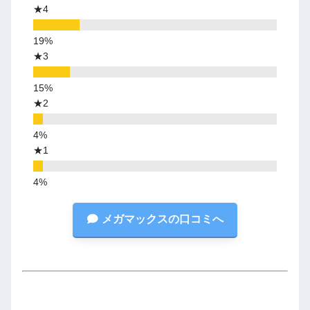
★4
★3
★2
★1
メガマックスの口コミへ