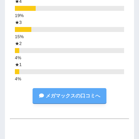
★4
★3
★2
★1
メガマックスの口コミへ