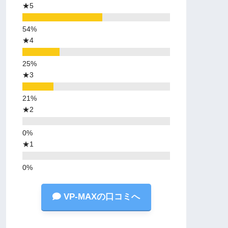
★5
★4
★3
★2
★1
VP-MAXの口コミへ