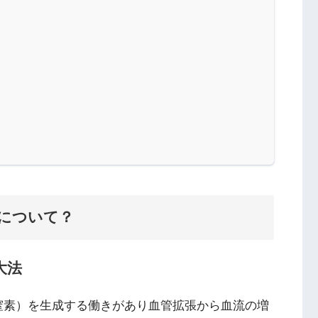
について？
大法
窒素）を生成する働きがあり血管拡張から血流の増