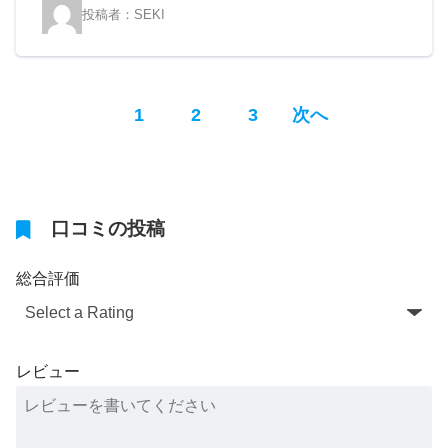
SEKI
P
P
P
1
2
3
次へ
a
a
a
g
g
g
口コミの投稿
e
e
e
総合評価
レビュー