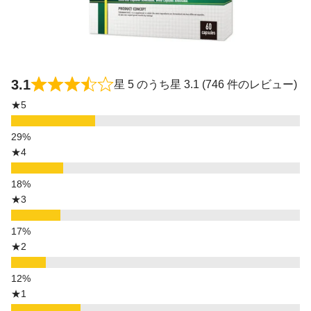
3.1
星 5 のうち星 3.1 (746 件のレビュー)
★5
★4
★3
★2
★1