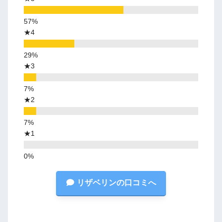
★4
★3
★2
★1
リザベリンの口コミへ