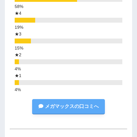
★4
★3
★2
★1
メガマックスの口コミへ