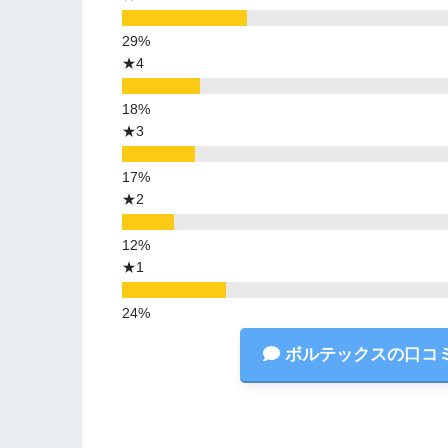
★4
★3
★2
★1
ボルテックスの口コ