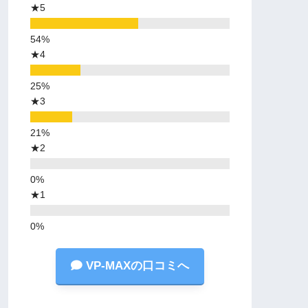
★5
★4
★3
★2
★1
VP-MAXの口コミへ