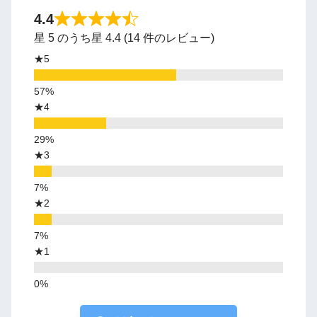
4.4
星 5 のうち星 4.4 (14 件のレビュー)
★5
★4
★3
★2
★1