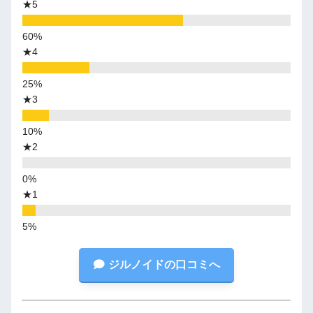
★5
★4
★3
★2
★1
ジルノイドの口コミへ