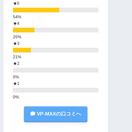
★5
★4
★3
★2
★1
VP-MAXの口コミへ