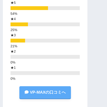
★5
★4
★3
★2
★1
VP-MAXの口コミへ