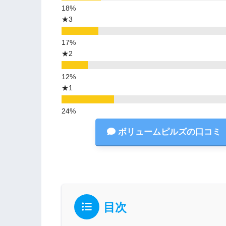
★3
★2
★1
ボリュームピルズの口コミ
目次