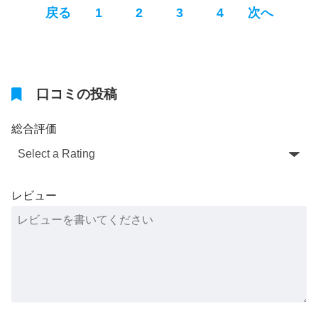
P
P
P
P
戻る
1
2
3
4
次へ
a
a
a
a
g
g
g
g
口コミの投稿
e
e
e
e
総合評価
レビュー