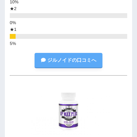
★2
★1
ジルノイドの口コミへ